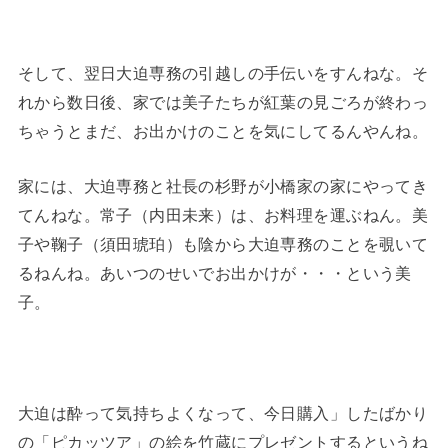
そして、翌日大迫専務の引越しの手伝いをすんねな。そ
れから数日後、家では美子たちが紅葉の見ごろが終わっ
ちゃうとまだ、お出かけのことを気にしてるんやんね。
家には、大迫専務と社長の杉野が小橋家の家にやってき
てんねな。常子（内田未来）は、お料理を運ぶねん。美
子や鞠子（須田琥珀）も陰から大迫専務のことを覗いて
るねんね。あいつのせいでお出かけが・・・という美
子。
大迫は酔って気持ちよくなって、今日購入」したばかり
の「ピカッツア」の絵を竹蔵にプレゼントするというね