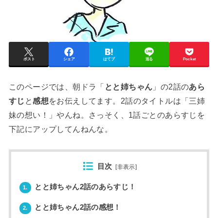
ポスト
シェア
はてブ
送る
Pocket
このページでは、朝ドラ「
とと姉ちゃん
」の2話の
あら
すじ
と
感想
をお伝えしてます。2話のタイトルは「三姉
妹の想い！」やんね。さっそく、1話ごとのあらすじを
下記にアップしてんねんな。
目次
[
非表示
]
とと姉ちゃん2話のあらすじ！
1.
とと姉ちゃん2話の感想！
2.