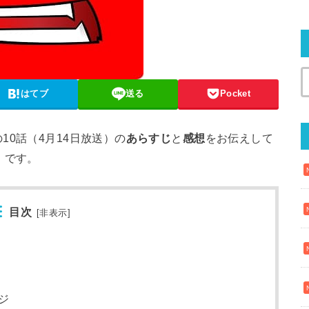
はてブ
送る
Pocket
10話（4月14日放送）の
あらすじ
と
感想
をお伝えして
」です。
目次
[
非表示
]
ジ