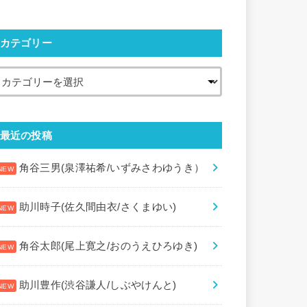
カテゴリー
最近の投稿
角谷三男(泉澤祐希/いずみさわゆうき）
助川時子(佐久間由衣/さくまゆい)
角谷太郎(尾上寛之/おのうえひろゆき)
助川豊作(渋谷謙人/しぶやけんと)