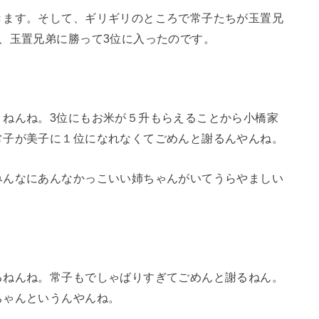
きます。そして、ギリギリのところで常子たちが玉置兄
、玉置兄弟に勝って3位に入ったのです。
うねんね。3位にもお米が５升もらえることから小橋家
常子が美子に１位になれなくてごめんと謝るんやんね。
みんなにあんなかっこいい姉ちゃんがいてうらやましい
るねんね。常子もでしゃばりすぎてごめんと謝るねん。
ちゃんというんやんね。